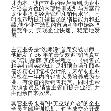
才为本、诚信立业的经营原则,为企业
供给全方位的內部培训规划与方案帮
助企业提高经营管理和销售水平、同
时也帮助提升销售员的销售能力和业
绩,使企业在激烈的市场竞争中始终坚
持竞争力,实现企业快速、稳定地发
展。
主要业务是”沈师潒”首席实战讲师，
他研发了 36 年的最受欢迎”销售真功
夫”培训品牌 实战课程之一《销售员
精英特训实战班》是根据市场和顾客
需求精心打造和设计的，来帮助企业
老板在一年内将销售人员培养成为专
业、有价值的新销售精英。同时也帮
助销售员及销售主管们提升业绩, 并
由他亲自来教课。
其它业务也有“中英巫媒介语”的企业
全员內部培训规划、销售成交公开课