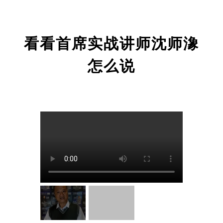
看看首席实战讲师沈师潒
怎么说