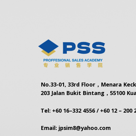
No.33-01, 33rd Floor，Menara Kec
203 Jalan Bukit Bintang，55100 Ku
Tel:
+60 16–332 4556
/
+60 12 – 200 
Email:
jpsim8@yahoo.com