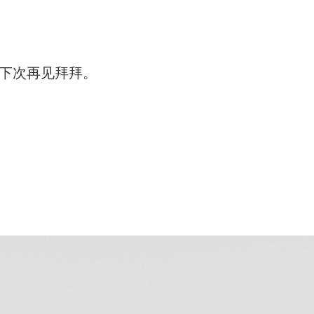
。
我们下次再见拜拜。