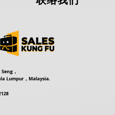
k Seng，
ala Lumpur，Malaysia.
2128